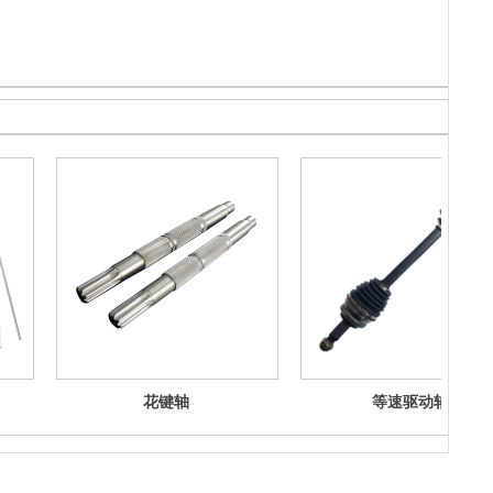
花键轴
等速驱动轴