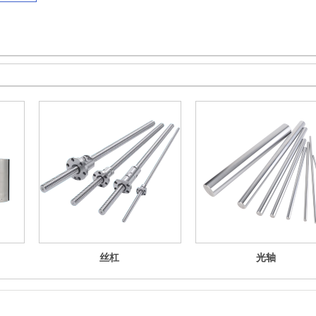
丝杠
光轴